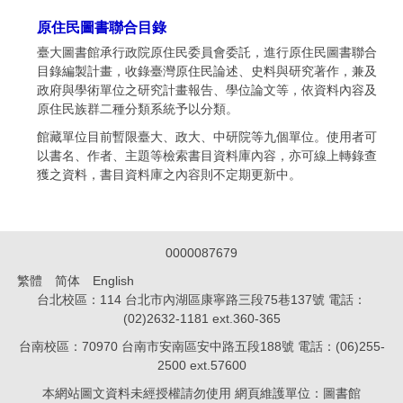
原住民圖書聯合目錄
臺大圖書館承行政院原住民委員會委託，進行原住民圖書聯合
目錄編製計畫，收錄臺灣原住民論述、史料與研究著作，兼及
政府與學術單位之研究計畫報告、學位論文等，依資料內容及
原住民族群二種分類系統予以分類。
館藏單位目前暫限臺大、政大、中研院等九個單位。使用者可
以書名、作者、主題等檢索書目資料庫內容，亦可線上轉錄查
獲之資料，書目資料庫之內容則不定期更新中。
0
0
0
0
0
8
7
6
7
9
繁體
简体
English
台北校區：114 台北市內湖區康寧路三段75巷137號 電話：
(02)2632-1181 ext.360-365
台南校區：70970 台南市安南區安中路五段188號 電話：(06)255-
2500 ext.57600
本網站圖文資料未經授權請勿使用 網頁維護單位：圖書館